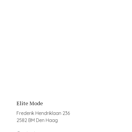
Joseph Ribkoff
Joseph Ribkoff
Search
 echt
Elite Mode
Frederik Hendriklaan 236
2582 BM Den Haag