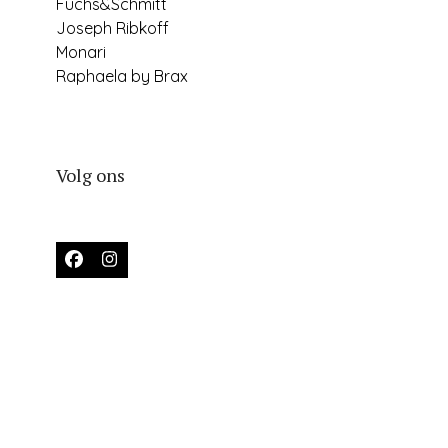
Fuchs&Schmitt
Joseph Ribkoff
Monari
Raphaela by Brax
Volg ons
Facebook
Instagram
 echt